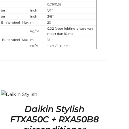
0,76/0,52
ter
inch
1/4″
ter
inch
3/8″
– Binnendeel Max.
m
20
0,02 (voor leidinglengte van
kg/m
meer dan 10 m)
– Buitendeel Max.
m
15
Hz/V
1~/50/220-240
Daikin Stylish
FTXA50C + RXA50B8