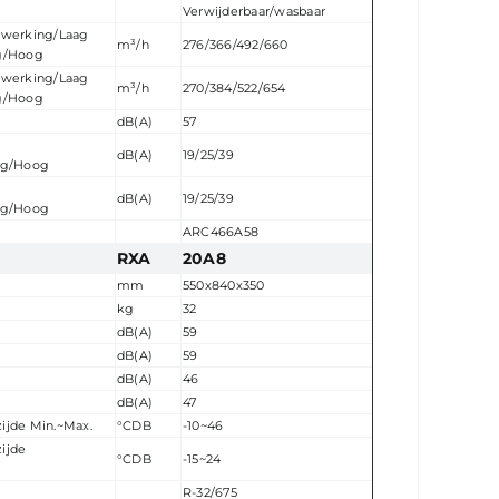
Verwijderbaar/wasbaar
le werking/Laag
m³/h
276/366/492/660
g/Hoog
le werking/Laag
m³/h
270/384/522/654
g/Hoog
dB(A)
57
dB(A)
19/25/39
ag/Hoog
dB(A)
19/25/39
ag/Hoog
ARC466A58
RXA
20A8
mm
550x840x350
kg
32
dB(A)
59
dB(A)
59
dB(A)
46
dB(A)
47
jde Min.~Max.
°CDB
-10~46
szijde
°CDB
-15~24
R-32/675