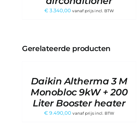
airconditioner
€
3.340,00
vanaf prijs incl. BTW
VRAAG
Gerelateerde producten
EEN
VRAAG E
OFFERTE
OFFERT
AAN
AAN
/
/
DETAILS
Daikin Altherma 3 M
DETAILS
Monobloc 9kW + 200
Liter Booster heater
€
9.490,00
vanaf prijs incl. BTW