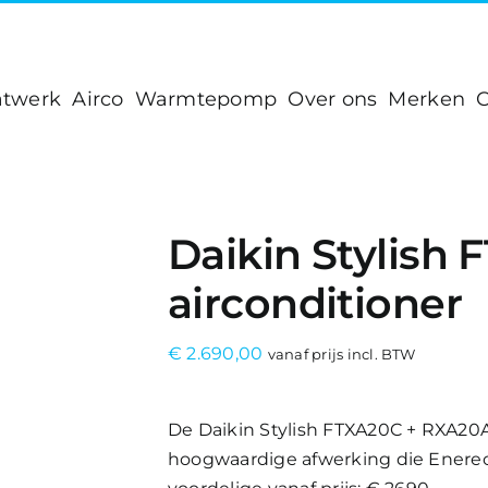
atwerk
Airco
Warmtepomp
Over ons
Merken
C
RXA20A8 airconditioner
Home
»
Winke
Daikin Stylish
airconditioner
€
2.690,00
vanaf prijs incl. BTW
De Daikin Stylish FTXA20C + RXA20A8
hoogwaardige afwerking die Enereco