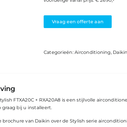
voordelige vanaf prijs: € 2690,-
Vraag een offerte aan
Artikelnummer:
Daikin Stylish FTX
Categorieën:
Airconditioning
,
Daiki
jving
tylish FTXA20C + RXA20A8 is een stijlvolle airconditi
graag bij u installeert.
e brochure van Daikin over de Stylish serie airconditi