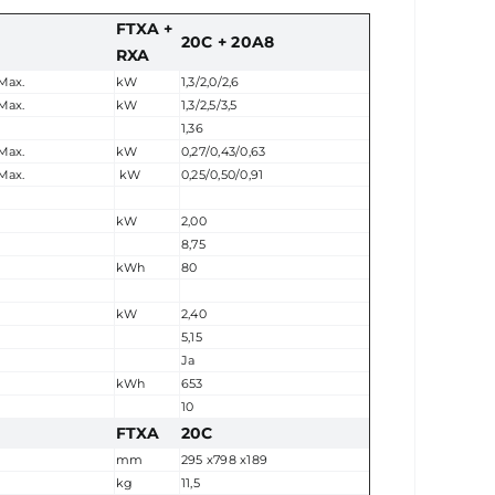
FTXA +
20C + 20A8
RXA
Max.
kW
1,3/2,0/2,6
Max.
kW
1,3/2,5/3,5
1,36
Max.
kW
0,27/0,43/0,63
Max.
kW
0,25/0,50/0,91
kW
2,00
8,75
kWh
80
kW
2,40
5,15
Ja
kWh
653
10
FTXA
20C
mm
295 x798 x189
kg
11,5