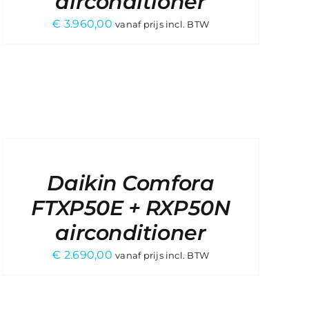
airconditioner
€
3.960,00
vanaf prijs incl. BTW
VRAAG
EEN
OFFERTE
AAN
/
Daikin Comfora
DETAILS
FTXP50E + RXP50N
airconditioner
€
2.690,00
vanaf prijs incl. BTW