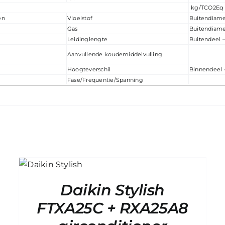
kg/TCO2Eq
en
Vloeistof
Buitendiame
Gas
Buitendiame
Leidinglengte
Buitendeel 
Aanvullende koudemiddelvulling
Hoogteverschil
Binnendeel 
Fase/Frequentie/Spanning
G
VRAAG
EEN
TE
OFFERTE
/
AAN
/
Daikin Stylish
LS
DETAILS
FTXA25C + RXA25A8