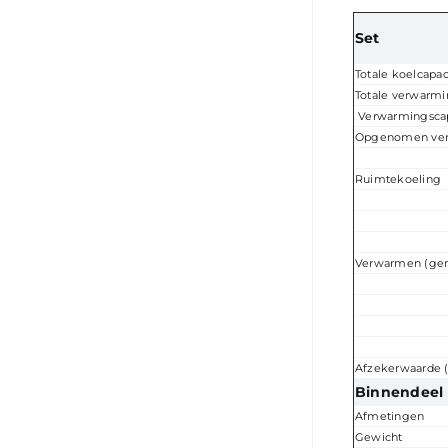
Set
Totale koelcapac
Totale verwarmi
Verwarmingscapa
Opgenomen ve
Ruimtekoeling
Verwarmen (gem
Afzekerwaarde (
Binnendeel
Afmetingen
Gewicht