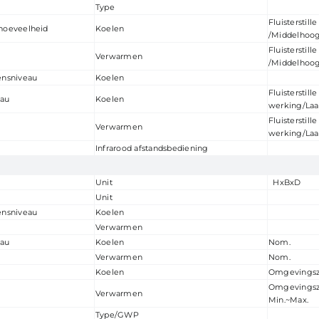
Type
Fluisterstil
thoeveelheid
Koelen
/Middelhoo
Fluisterstil
Verwarmen
/Middelhoo
nsniveau
Koelen
Fluisterstille
eau
Koelen
werking/La
Fluisterstille
Verwarmen
werking/La
Infrarood afstandsbediening
Unit
HxBxD
Unit
nsniveau
Koelen
Verwarmen
eau
Koelen
Nom.
Verwarmen
Nom.
Koelen
Omgevingszi
Omgeving
Verwarmen
Min.~Max.
Type/GWP