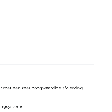
A20A + RXA20A9
n
oner met een zeer hoogwaardige afwerking
oningsystemen