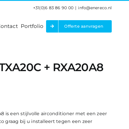
+31(0)6 83 86 90 00
|
info@enereco.nl
ontact
Portfolio
Offerte aanvragen
l
»
Daikin Stylish FTXA20C + RXA20A8 airconditioner
 FTXA20C + RXA20A8
 is een stijlvolle airconditioner met een zeer
 graag bij u installeert tegen een zeer