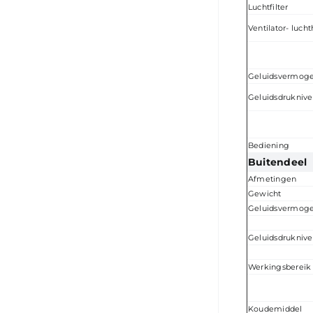
Luchtfilter
Ventilator- luch
Geluidsvermoge
Geluidsdrukniv
Bediening
Buitendeel
Afmetingen
Gewicht
Geluidsvermoge
Geluidsdrukniv
Werkingsbereik
Koudemiddel