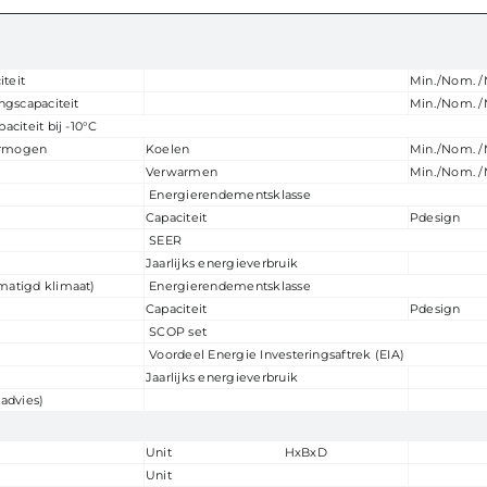
iteit
Min./Nom. /
ngscapaciteit
Min./Nom. /
citeit bij -10°C
rmogen
Koelen
Min./Nom. /
Verwarmen
Min./Nom. /
Energierendementsklasse
Capaciteit
Pdesign
SEER
Jaarlijks energieverbruik
atigd klimaat)
Energierendementsklasse
Capaciteit
Pdesign
SCOP set
Voordeel Energie Investeringsaftrek (EIA)
Jaarlijks energieverbruik
advies)
Unit HxBxD
Unit