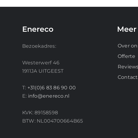
Enereco
Meer 
Over on
Bezoekadres:
Offerte
Westerwerf 46
Review
1911JA UITGEEST
Contact
T:
+31(0)6 83 86 90 00
E:
info@enereco.nl
KVK: 89158598
BTW: NL004700664B65